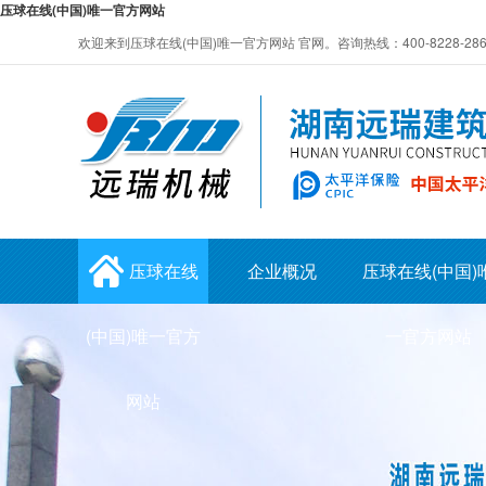
压球在线(中国)唯一官方网站
欢迎来到压球在线(中国)唯一官方网站 官网。咨询热线：400-8228-28
压球在线
企业概况
压球在线(中国)
(中国)唯一官方
一官方网站
网站