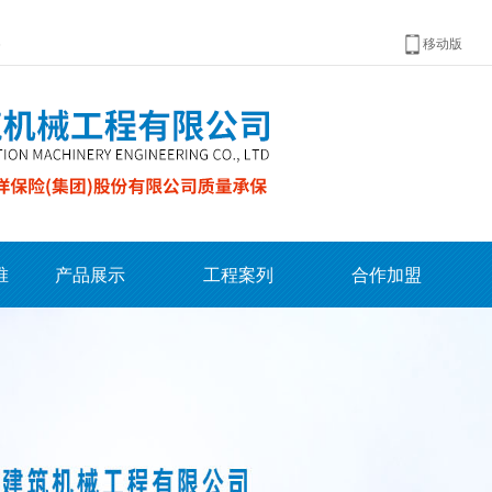
6
移动版
唯
产品展示
工程案列
合作加盟