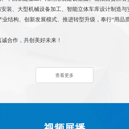
与安装、
大型机械设备加工
、智能立体车库设计制造与
产业结构、创新发展模式、推进转型升级，奉行
“用品
真诚合作，共创美好未来！
查看更多
视频展播