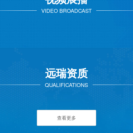
VIDEO BROADCAST
远瑞资质
QUALIFICATIONS
查看更多