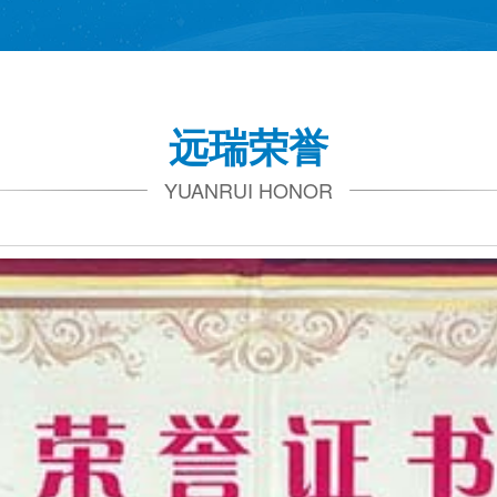
远瑞荣誉
YUANRUI HONOR