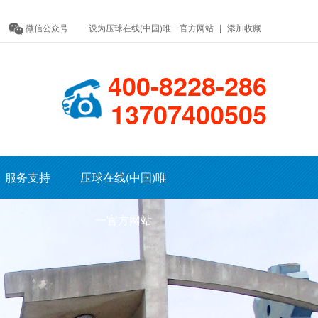
微信公众号
设为压球在线(中国)唯一官方网站
|
添加收藏
400-8228-286
13707400505
服务支持
压球在线(中国)唯
一官方网站