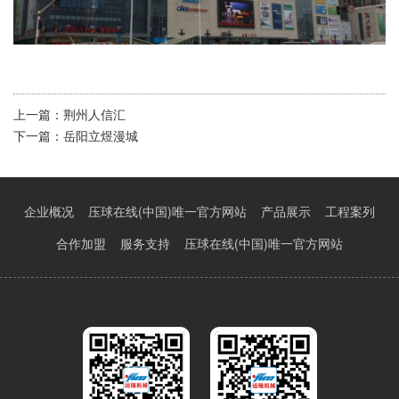
上一篇：
荆州人信汇
下一篇：
岳阳立煜漫城
企业概况
压球在线(中国)唯一官方网站
产品展示
工程案列
合作加盟
服务支持
压球在线(中国)唯一官方网站