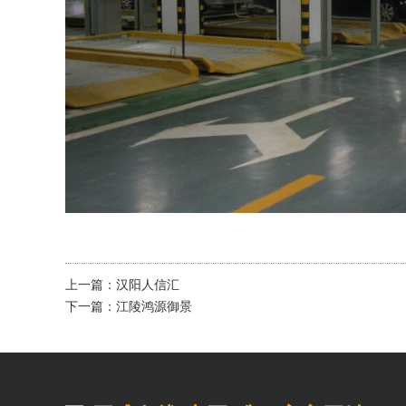
上一篇：
汉阳人信汇
下一篇：
江陵鸿源御景