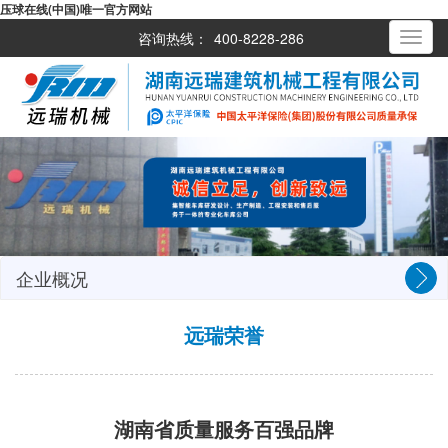
压球在线(中国)唯一官方网站
咨询热线：
400-8228-286
Toggle
navigati
企业概况
远瑞荣誉
湖南省质量服务百强品牌