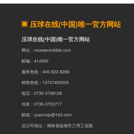
压球在线(中国)唯一官方网站
压球在线(中国)唯一官方网站
网址：mcewenrobbie.com
邮编：414300
服务热线：400-822-8286
销售热线：13707400505
电话：0730-3798128
传真：0730-3753717
邮箱：yuanruijx@163.com
总公司地址：湖南省临湘市三湾工业园