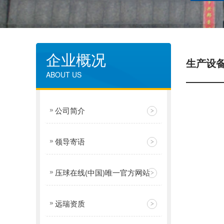
企业概况
生产设
ABOUT US
公司简介
领导寄语
压球在线(中国)唯一官方网站
远瑞资质