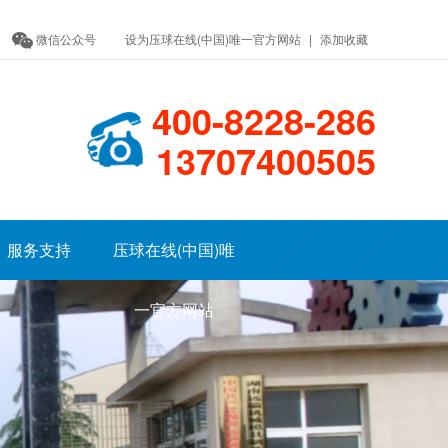
微信公众号
设为压球在线(中国)唯一官方网站
|
添加收藏
400-8228-286
13707400505
服务支持
压球在线(中国)唯
一官方网站