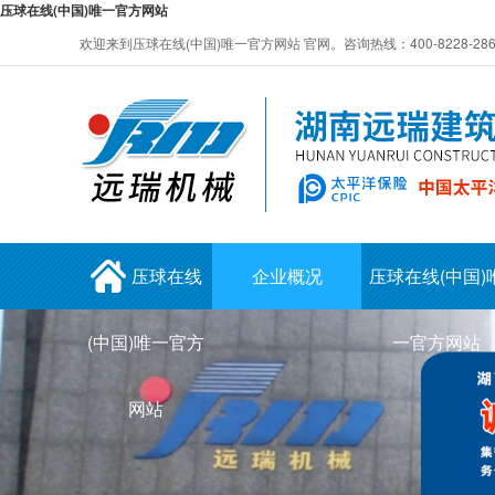
压球在线(中国)唯一官方网站
欢迎来到压球在线(中国)唯一官方网站 官网。咨询热线：400-8228-28
压球在线
企业概况
压球在线(中国)
(中国)唯一官方
一官方网站
网站