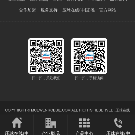
合作加盟
服务支持
压球在线(中国)唯一官方网站
扫一扫，关注我们
扫一扫，手机访问
COPYRIGHT © MCEWENROBBIE.COM ALL RIGHTS RESERVED.
压球在线
(中国)唯一官方网站
版权所有
压球在线(中
企业概况
产品中心
压球在线(中