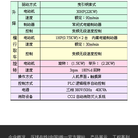
企业概况
压球在线(中国)唯一官方网站
产品展示
工程案列