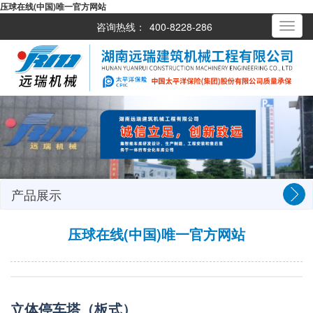
压球在线(中国)唯一官方网站
咨询热线：
400-8228-286
Toggle
navigati
产品展示
压球在线(中国)唯一官方网站
立体停车塔（板式）