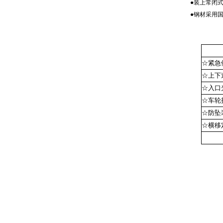
●装上常闭
●钢材采用
☆紧急
☆上下
☆入口
☆车轮
☆防坠
☆横移