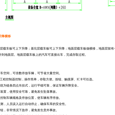
升降横移
层载车板可上下升降；基坑层载车板可上下升降；地面层载车板做横移，地面层留有
升到地面层。地面层载车板上的汽车可直接出车，完成存取过程。
停车空间，可倍数停放车辆，可节省大量空间。
工程控制器控制，操作简单，存取方便。按钮、触摸屏、
IC
卡可任选。
系统为链条四点吊挂式，运行平稳可靠，保证车辆升降安全。
落装置，使用安全可靠，避免发生坠落事故。
，控制车辆规格及停放位置，使车辆有序停放。
检测，人员误入运行自动停止，确保车库的安全性。
按钮，非常情况下急停，避免发生意外事故。