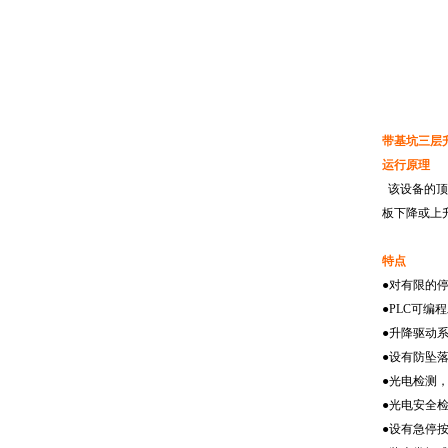
带基坑三层
运行原理
该设备的顶
板下降或上
特点
●对有限的
●
PLC
可编程
●升降驱动
●设有防坠
●光电检测
●光电安全
●设有急停