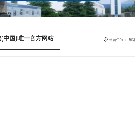
(中国)唯一官方网站
当前位置：
压