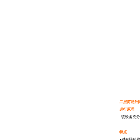
二层简易升
运行原理
该设备充分
特点
●对有限的