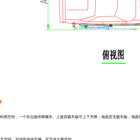
降
利用空间，一个车位能停两辆车。上面层载车板可上下升降；地面层无载车板，地面
停车空间，可倍双停放车辆，可节省大量空间。