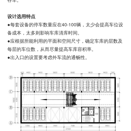
设计选用特点
●每套设备的停车数量应在40-100辆，太少会提高车位设
备成本，太多则影响车库清库时间。
●应根据所能利用的平面和空间尺寸，确定车库的层数及
每层的车位数，从而尽量提高车库容积率。
●出入口的设置要考虑外车流的通畅性。