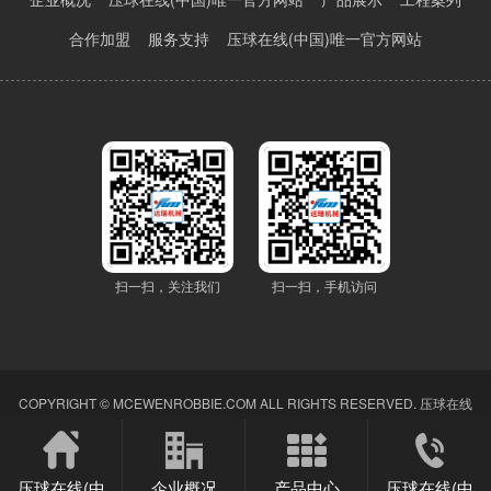
合作加盟
服务支持
压球在线(中国)唯一官方网站
扫一扫，关注我们
扫一扫，手机访问
COPYRIGHT © MCEWENROBBIE.COM ALL RIGHTS RESERVED.
压球在线
(中国)唯一官方网站
版权所有
压球在线(中
企业概况
产品中心
压球在线(中