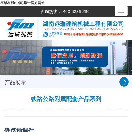
压球在线(中国)唯一官方网站
咨询热线：
400-8228-286
Toggle
navigati
产品展示
铁路公路附属配套产品系列
铁路预埋件