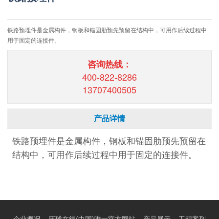
铁路预埋件是金属构件，钢板和锚固肋预先预留在结构中，可用作后续过程中
用于固定的连接件。
咨询热线：
400-822-8286
13707400505
产品详情
铁路预埋件是金属构件，钢板和锚固肋预先预留在
结构中，
可用作后续过程中用于固定的连接件。
企业概况
压球在线(中国)唯一官方网站
产品展示
工程案列