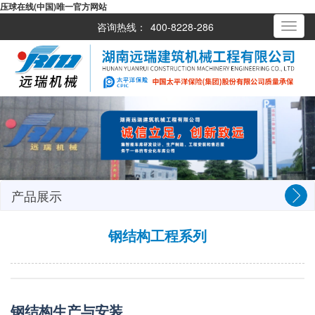
压球在线(中国)唯一官方网站
咨询热线：
400-8228-286
Toggle
navigati
产品展示
钢结构工程系列
钢结构生产与安装