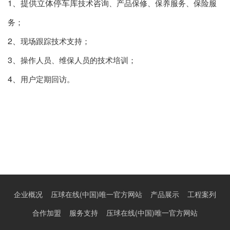
1、提供立体停车库
技术咨询、产品保修、保养服务、保险服
务；
2、
现场跟踪技术支持；
3、
操作人员、维保人员的技术培训；
4、
用户定期回访。
企业概况
压球在线(中国)唯一官方网站
产品展示
工程案列
合作加盟
服务支持
压球在线(中国)唯一官方网站