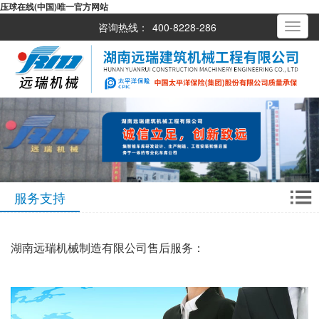
压球在线(中国)唯一官方网站
咨询热线：
400-8228-286
Toggle
navigati
服务支持
湖南远瑞机械制造有限公司售后服务：