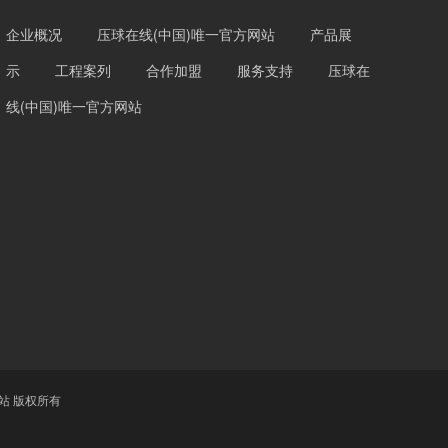
企业概况
压球在线(中国)唯一官方网站
产品展
示
工程案列
合作加盟
服务支持
压球在
线(中国)唯一官方网站
网站
版权所有