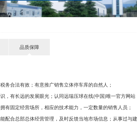
品质保障
税务合法有效；有意推广销售立体停车库的自然人；
，有长远的发展眼光；认同远瑞压球在线(中国)唯一官方网站
拥有固定经营场所，相应的技术能力，一定数量的销售人员；
配合总部总体经营管理，及时反馈当地市场信息；从事过与建