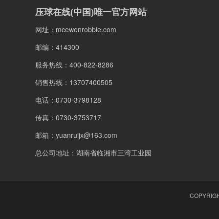
压球在线(中国)唯一官方网站
网址：mcewenrobbie.com
邮编：414300
服务热线：400-822-8286
销售热线：13707400505
电话：0730-3798128
传真：0730-3753717
邮箱：yuanruijx@163.com
总公司地址：湖南省临湘市三湾工业园
COPYRIGH