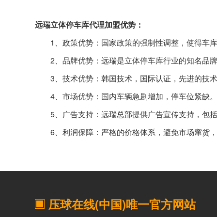
远瑞立体停车库代理加盟优势：
1、政策优势：国家政策的强制性调整，使得车库
2、品牌优势：远瑞是立体停车库行业的知名品牌
3、技术优势：韩国技术，国际认证，先进的技术
4、市场优势：国内车辆急剧增加，停车位紧缺
5、广告支持：远瑞总部提供广告宣传支持，包括
6、利润保障：严格的价格体系，避免市场窜货，
压球在线(中国)唯一官方网站