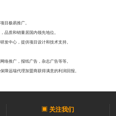
项目极易推广。
，品质和销量居国内领先地位。
研发中心，提供项目设计和技术支持。
。
网络推广，报纸广告，杂志广告等等。
保障远瑞代理加盟商获得满意的利润回报。
关注我们