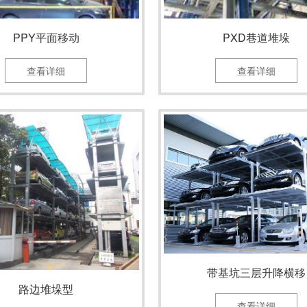
PPY平面移动
PXD巷道堆垛
查看详细
查看详细
带基坑三层升降横移
路边堆垛型
查看详细