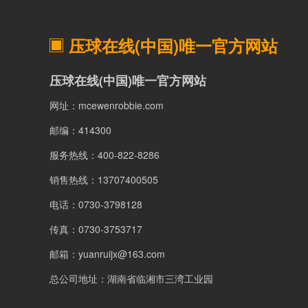
压球在线(中国)唯一官方网站
压球在线(中国)唯一官方网站
网址：mcewenrobbie.com
邮编：414300
服务热线：400-822-8286
销售热线：13707400505
电话：0730-3798128
传真：0730-3753717
邮箱：yuanruijx@163.com
总公司地址：湖南省临湘市三湾工业园