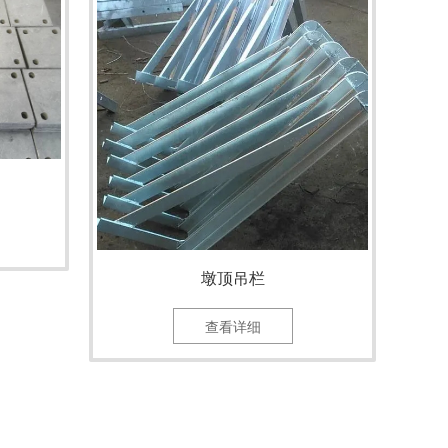
墩顶吊栏
查看详细