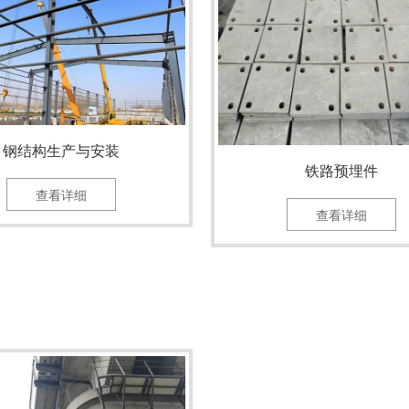
钢结构生产与安装
铁路预埋件
查看详细
查看详细