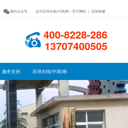
微信公众号
设为压球在线(中国)唯一官方网站
|
添加收藏
400-8228-286
13707400505
服务支持
压球在线(中国)唯
一官方网站