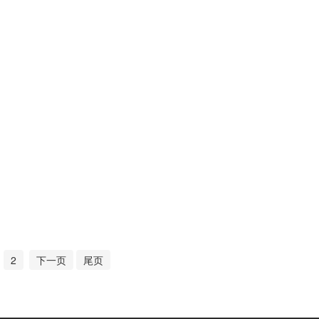
2
下一页
尾页