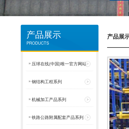
产品展示
产品展
PRODUCTS
压球在线(中国)唯一官方网站
钢结构工程系列
机械加工产品系列
铁路公路附属配套产品系列