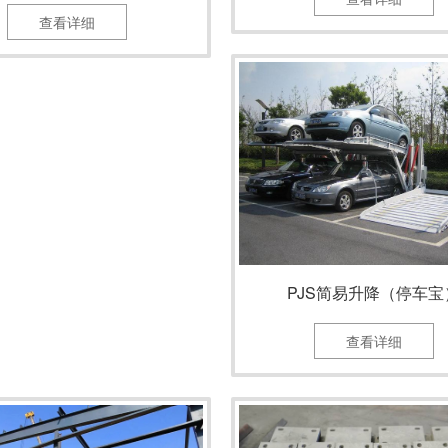
查看详细
PJS简易升降（停车宝
查看详细