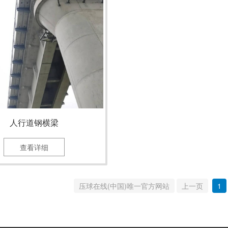
人行道钢横梁
查看详细
压球在线(中国)唯一官方网站
上一页
1