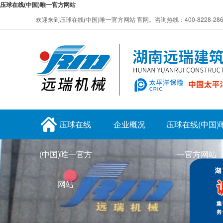
压球在线(中国)唯一官方网站
欢迎来到压球在线(中国)唯一官方网站 官网。咨询热线：400-8228-28
压球在线
企业概况
压球在线(中国)
(中国)唯一官方
一官方网站
网站