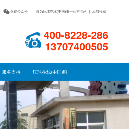
微信公众号
设为压球在线(中国)唯一官方网站
|
添加收藏
400-8228-286
13707400505
服务支持
压球在线(中国)唯
一官方网站