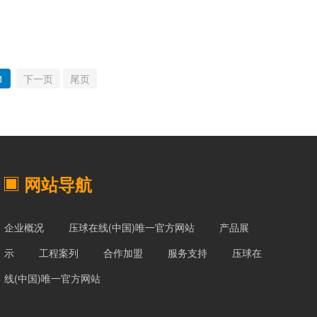
1
下一页
尾页
网站导航
企业概况
压球在线(中国)唯一官方网站
产品展
示
工程案列
合作加盟
服务支持
压球在
线(中国)唯一官方网站