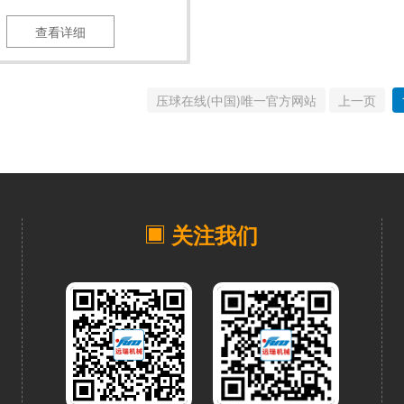
查看详细
压球在线(中国)唯一官方网站
上一页
关注我们