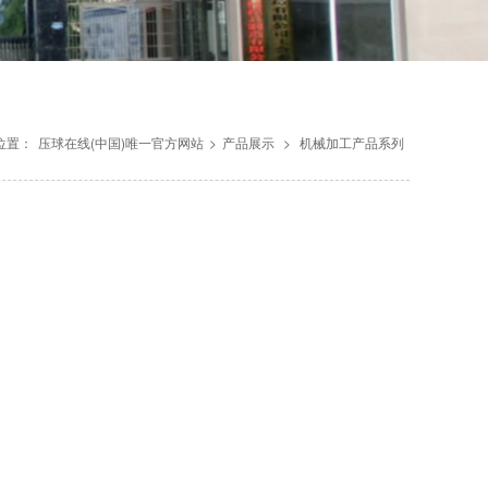
位置：
压球在线(中国)唯一官方网站
>
产品展示
>
机械加工产品系列