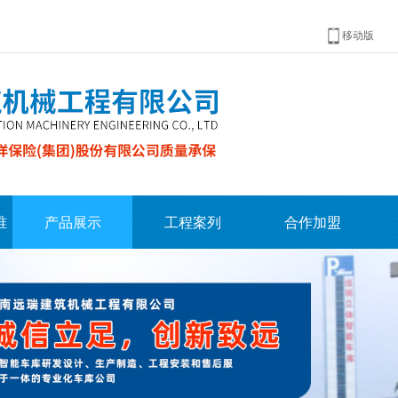
6
移动版
唯
产品展示
工程案列
合作加盟