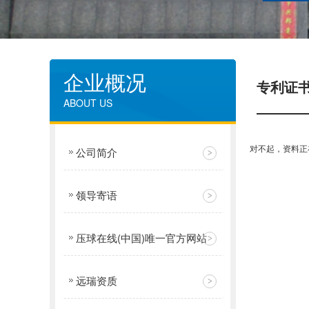
企业概况
专利证
ABOUT US
对不起，资料正
公司简介
领导寄语
压球在线(中国)唯一官方网站
远瑞资质