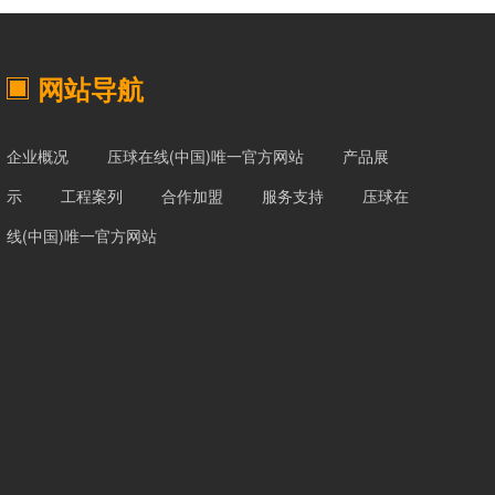
网站导航
企业概况
压球在线(中国)唯一官方网站
产品展
示
工程案列
合作加盟
服务支持
压球在
线(中国)唯一官方网站