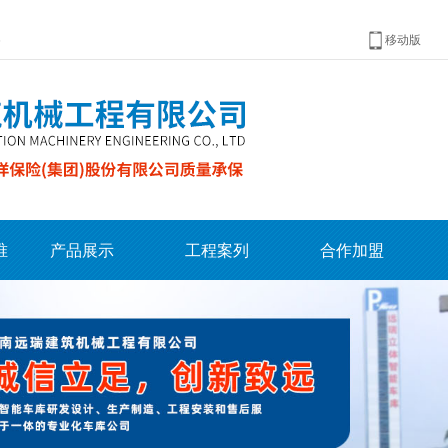
6
移动版
唯
产品展示
工程案列
合作加盟