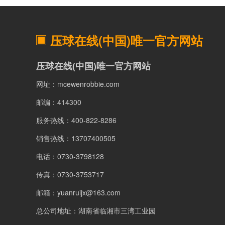
压球在线(中国)唯一官方网站
压球在线(中国)唯一官方网站
网址：mcewenrobbie.com
邮编：414300
服务热线：400-822-8286
销售热线：13707400505
电话：0730-3798128
传真：0730-3753717
邮箱：yuanruijx@163.com
总公司地址：湖南省临湘市三湾工业园