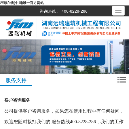
压球在线(中国)唯一官方网站
咨询热线：
400-8228-286
Toggle
navigati
服务支持
客户咨询服务
公司提供客户咨询服务，如果您在使用过程中有任何疑问，
欢迎您随时拨打我们的 服务热线400-
8228
-286
，我们的工作