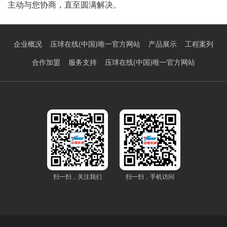
主动与您协商，直至圆满解决。
企业概况
压球在线(中国)唯一官方网站
产品展示
工程案列
合作加盟
服务支持
压球在线(中国)唯一官方网站
扫一扫，关注我们
扫一扫，手机访问