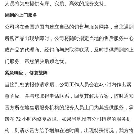
人员将为您提供有序、实质、高效的服务支持。
周到的上门服务
公司将在全国范围内建立自己的销售与服务网络，当您遇到
所购产品出现故障时，公司将随时指定当地的售后服务中心
或产品的代理商、经销商与您取得联系，及时提供周到的上
门服务，帮您解决后顾之忧。
紧急响应， 修复故障
当接到您的报修请求后，公司工作人员会在4小时内作出紧
急响应，并与您取得电话联系，回复其解决方案，随时通知
贵方所在地售后服务机构的服务人员上门为其提供服务，承
诺在 72 小时内修复故障。如果当地没有公司指定的服务机
构，则请求贵方给予增加在途时间，出现特殊情况，我方将