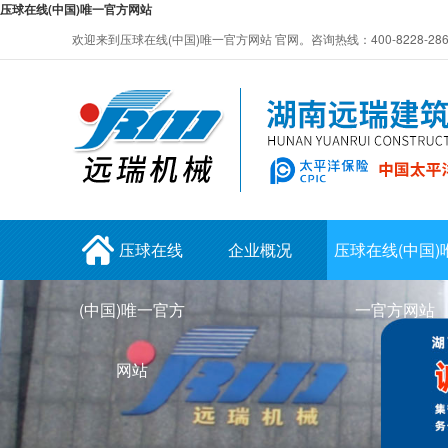
压球在线(中国)唯一官方网站
欢迎来到压球在线(中国)唯一官方网站 官网。咨询热线：400-8228-28
压球在线
企业概况
压球在线(中国)
(中国)唯一官方
一官方网站
网站