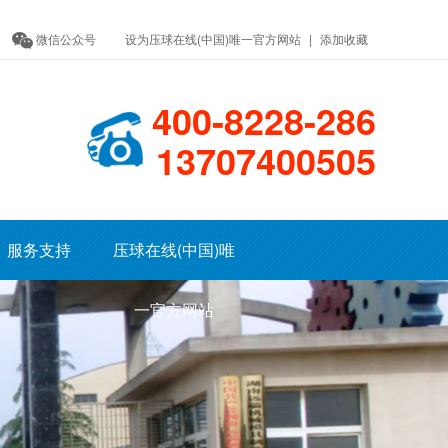
微信公众号
设为压球在线(中国)唯一官方网站
|
添加收藏
400-8228-286
13707400505
服务支持
压球在线(中国)唯
一官方网站