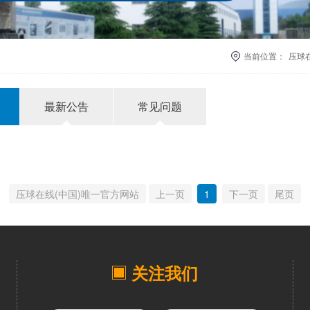
当前位置：
压球
最新公告
常见问题
压球在线(中国)唯一官方网站
上一页
1
下一页
尾页
关注我们