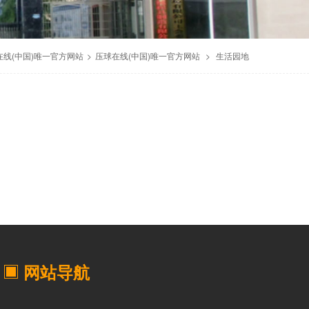
在线(中国)唯一官方网站
>
压球在线(中国)唯一官方网站
>
生活园地
网站导航