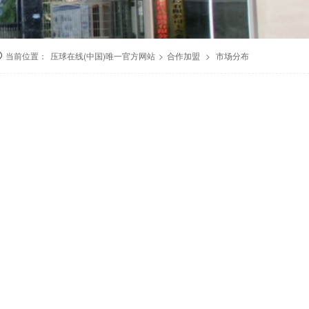
当前位置：
压球在线(中国)唯一官方网站
>
合作加盟
>
市场分布