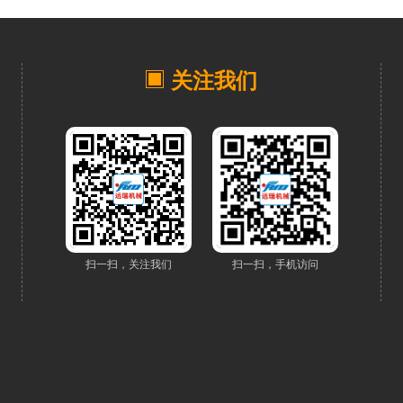
关注我们
扫一扫，关注我们
扫一扫，手机访问