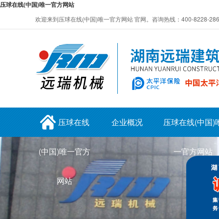
压球在线(中国)唯一官方网站
欢迎来到压球在线(中国)唯一官方网站 官网。咨询热线：400-8228-28
压球在线
企业概况
压球在线(中国)
(中国)唯一官方
一官方网站
网站