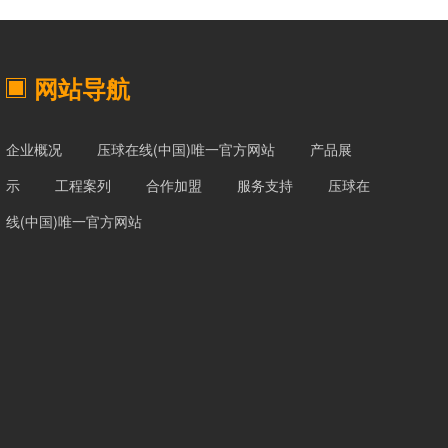
网站导航
企业概况
压球在线(中国)唯一官方网站
产品展
示
工程案列
合作加盟
服务支持
压球在
线(中国)唯一官方网站