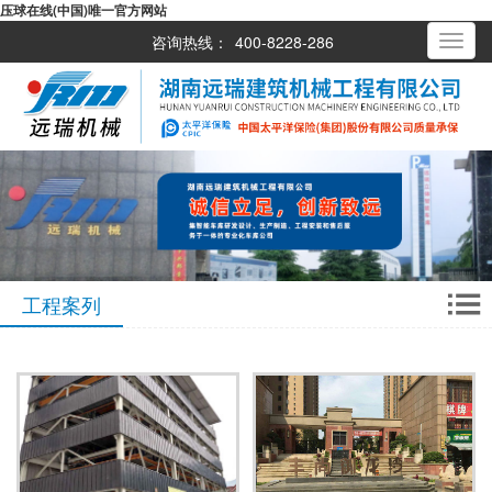
压球在线(中国)唯一官方网站
咨询热线：
400-8228-286
Toggle
navigati
工程案列